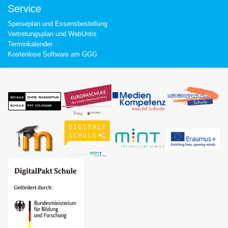
Service
Speiseplan und Essensbestellung
Vertretungsplan und WebUntis
Terminkalender
Kostenlose Software am GGG