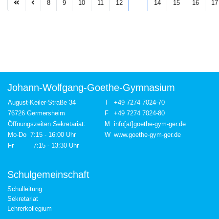
8
9
10
11
12
13
14
15
16
17
Johann-Wolfgang-Goethe-Gymnasium
August-Keiler-Straße 34
T
+49 7274 7024-70
76726 Germersheim
F
+49 7274 7024-80
Öffnungszeiten Sekretariat:
M
info[at]goethe-gym-ger.de
Mo-Do 7:15 - 16:00 Uhr
W
www.goethe-gym-ger.de
Fr 7:15 - 13:30 Uhr
Schulgemeinschaft
Schulleitung
Sekretariat
Lehrerkollegium