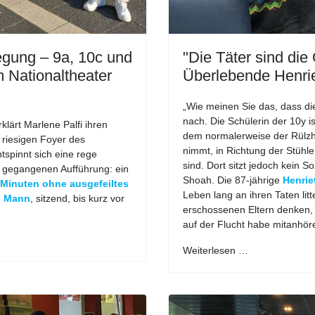
gung – 9a, 10c und
"Die Täter sind die 
 Nationaltheater
Überlebende Henrie
„Wie meinen Sie das, dass die
nach. Die Schülerin der 10y is
klärt Marlene Palfi ihren
dem normalerweise der Rülz
 riesigen Foyer des
nimmt, in Richtung der Stühle
tspinnt sich eine rege
sind. Dort sitzt jedoch kein 
e gegangenen Aufführung: ein
Shoah. Die 87-jährige
Henrie
 Minuten ohne ausgefeiltes
Leben lang an ihren Taten lit
n Mann
, sitzend, bis kurz vor
erschossenen Eltern denken,
auf der Flucht habe mitanhö
Weiterlesen …