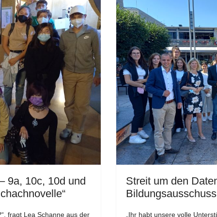
– 9a, 10c, 10d und
Streit um den Daten
Schachnovelle“
Bildungsausschuss
“, fragt Lea Schanne aus der
„Ihr habt unsere volle Unterst