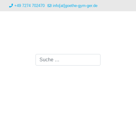
+49 7274 702470
info[at]goethe-gym-ger.de
Suchen