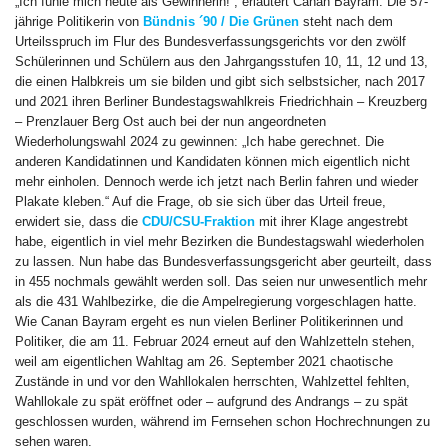
„Ich fühle mich heute als Gewinnerin!“, erläutert Canan Bayram. Die 57-
jährige Politikerin von
Bündnis ´90 / Die Grünen
steht nach dem
Urteilsspruch im Flur des Bundesverfassungsgerichts vor den zwölf
Schülerinnen und Schülern aus den Jahrgangsstufen 10, 11, 12 und 13,
die einen Halbkreis um sie bilden und gibt sich selbstsicher, nach 2017
und 2021 ihren Berliner Bundestagswahlkreis Friedrichhain – Kreuzberg
– Prenzlauer Berg Ost auch bei der nun angeordneten
Wiederholungswahl 2024 zu gewinnen: „Ich habe gerechnet. Die
anderen Kandidatinnen und Kandidaten können mich eigentlich nicht
mehr einholen. Dennoch werde ich jetzt nach Berlin fahren und wieder
Plakate kleben.“ Auf die Frage, ob sie sich über das Urteil freue,
erwidert sie, dass die
CDU/CSU-Fraktion
mit ihrer Klage angestrebt
habe, eigentlich in viel mehr Bezirken die Bundestagswahl wiederholen
zu lassen. Nun habe das Bundesverfassungsgericht aber geurteilt, dass
in 455 nochmals gewählt werden soll. Das seien nur unwesentlich mehr
als die 431 Wahlbezirke, die die Ampelregierung vorgeschlagen hatte.
Wie Canan Bayram ergeht es nun vielen Berliner Politikerinnen und
Politiker, die am 11. Februar 2024 erneut auf den Wahlzetteln stehen,
weil am eigentlichen Wahltag am 26. September 2021 chaotische
Zustände in und vor den Wahllokalen herrschten, Wahlzettel fehlten,
Wahllokale zu spät eröffnet oder – aufgrund des Andrangs – zu spät
geschlossen wurden, während im Fernsehen schon Hochrechnungen zu
sehen waren.