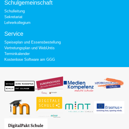
Schulgemeinschaft
Schulleitung
Sekretariat
Lehrerkollegium
Service
Speiseplan und Essensbestellung
Vertretungsplan und WebUntis
Terminkalender
Kostenlose Software am GGG