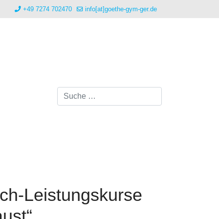
+49 7274 702470
info[at]goethe-gym-ger.de
Suchen
sch-Leistungskurse
ust“