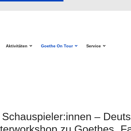
Aktivitäten
Goethe On Tour
Service
n Schauspieler:innen – Deut
terworkshop zu Goethes „Fa