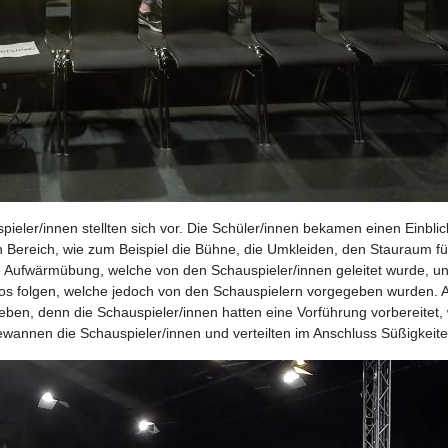
ler/innen stellten sich vor. Die Schüler/innen bekamen einen Einblic
en Bereich, wie zum Beispiel die Bühne, die Umkleiden, den Stauraum f
ne Aufwärmübung, welche von den Schauspieler/innen geleitet wurde, und
stos folgen, welche jedoch von den Schauspielern vorgegeben wurden. 
geben, denn die Schauspieler/innen hatten eine Vorführung vorbereitet,
wannen die Schauspieler/innen und verteilten im Anschluss Süßigkeite