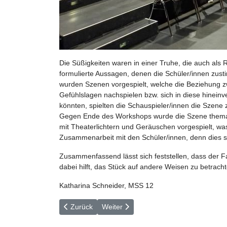
Die Süßigkeiten waren in einer Truhe, die auch als
formulierte Aussagen, denen die Schüler/innen zus
wurden Szenen vorgespielt, welche die Beziehung z
Gefühlslagen nachspielen bzw. sich in diese hinei
könnten, spielten die Schauspieler/innen die Szene
Gegen Ende des Workshops wurde die Szene thematisi
mit Theaterlichtern und Geräuschen vorgespielt, was
Zusammenarbeit mit den Schüler/innen, denn dies sei
Zusammenfassend lässt sich feststellen, dass der 
dabei hilft, das Stück auf andere Weisen zu betrac
Katharina Schneider, MSS 12
Vorheriger Beitrag: „Zuerst muss man lesen, dann
Nächster Beitrag: "GGG for Ukraine"-P
Zurück
Weiter