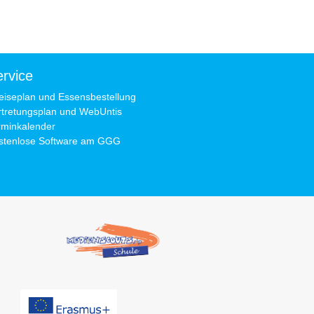
rvice
eiseplan und Essensbestellung
rtretungsplan und WebUntis
rminkalender
stenlose Software am GGG