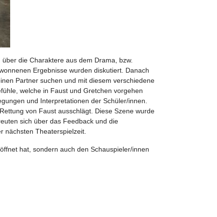
en über die Charaktere aus dem Drama, bzw.
gewonnenen Ergebnisse wurden diskutiert. Danach
einen Partner suchen und mit diesem verschiedene
efühle, welche in Faust und Gretchen vorgehen
egungen und Interpretationen der Schüler/innen.
. Rettung von Faust ausschlägt. Diese Szene wurde
freuten sich über das Feedback und die
r nächsten Theaterspielzeit.
öffnet hat, sondern auch den Schauspieler/innen
Jugend ohne Gott“ am Theater Baden-Baden