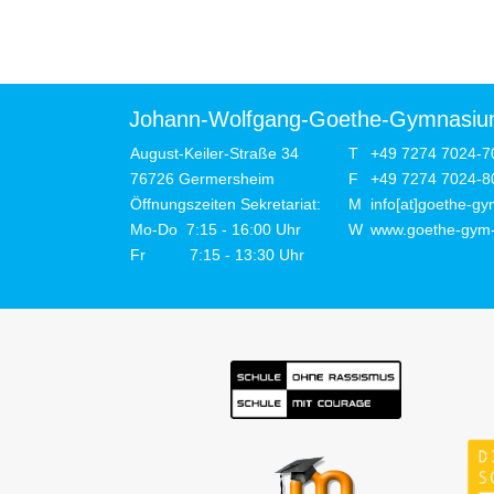
Johann-Wolfgang-Goethe-Gymnasi
August-Keiler-Straße 34
T
+49 7274 7024-7
76726 Germersheim
F
+49 7274 7024-8
Öffnungszeiten Sekretariat:
M
info[at]goethe-gy
Mo-Do 7:15 - 16:00 Uhr
W
www.goethe-gym-
Fr 7:15 - 13:30 Uhr