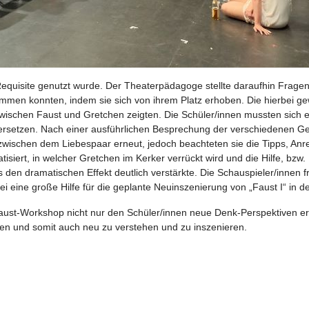
 Requisite genutzt wurde. Der Theaterpädagoge stellte daraufhin Frag
timmen konnten, indem sie sich von ihrem Platz erhoben. Die hierbei 
wischen Faust und Gretchen zeigten. Die Schüler/innen mussten sich 
nversetzen. Nach einer ausführlichen Besprechung der verschiedenen G
 zwischen dem Liebespaar erneut, jedoch beachteten sie die Tipps, Anr
ert, in welcher Gretchen im Kerker verrückt wird und die Hilfe, bzw
 den dramatischen Effekt deutlich verstärkte. Die Schauspieler/innen 
 eine große Hilfe für die geplante Neuinszenierung von „Faust I“ in de
Faust-Workshop nicht nur den Schüler/innen neue Denk-Perspektiven er
hten und somit auch neu zu verstehen und zu inszenieren.
 lesen und nochmal lesen! 20- bis 30-mal!“ – 9a besucht Proben zu „
rojekt überzeugt in Landau Politikerinnen und andere Schulen