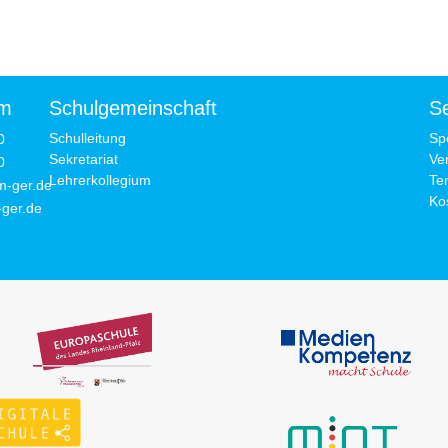
um
Schulgemeinschaft
Se
Schulleitung
Sp
0
Sekretariat
Ve
0
Lehrerkollegium
Te
m-ger.de
Ko
ger.de