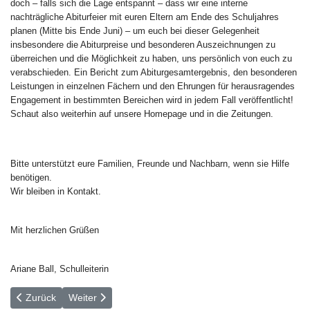
doch – falls sich die Lage entspannt – dass wir eine interne
nachträgliche Abiturfeier mit euren Eltern am Ende des Schuljahres
planen (Mitte bis Ende Juni) – um euch bei dieser Gelegenheit
insbesondere die Abiturpreise und besonderen Auszeichnungen zu
überreichen und die Möglichkeit zu haben, uns persönlich von euch zu
verabschieden. Ein Bericht zum Abiturgesamtergebnis, den besonderen
Leistungen in einzelnen Fächern und den Ehrungen für herausragendes
Engagement in bestimmten Bereichen wird in jedem Fall veröffentlicht!
Schaut also weiterhin auf unsere Homepage und in die Zeitungen.
Bitte unterstützt eure Familien, Freunde und Nachbarn, wenn sie Hilfe
benötigen.
Wir bleiben in Kontakt.
Mit herzlichen Grüßen
Ariane Ball, Schulleiterin
Vorheriger Beitrag: „Oh Gott, nur noch 2,5 Jahre bis zum Abitur!“ 
Nächster Beitrag: Anmeldeformular für die MSS
Zurück
Weiter