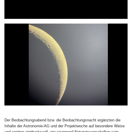
Der Beobachtungsabend bzw. die Beobachtungsnacht ergänzten die
Inhalte der Astronomie-AG und der Projektwoche auf besondere Weise
und zeigten eindrucksvoll, wie spannend Naturwissenschaften sein