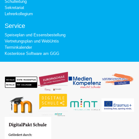
Schulleitung
Sekretariat
Lehrerkollegium
Service
Speiseplan und Essensbestellung
Vertretungsplan und WebUntis
Terminkalender
Kostenlose Software am GGG