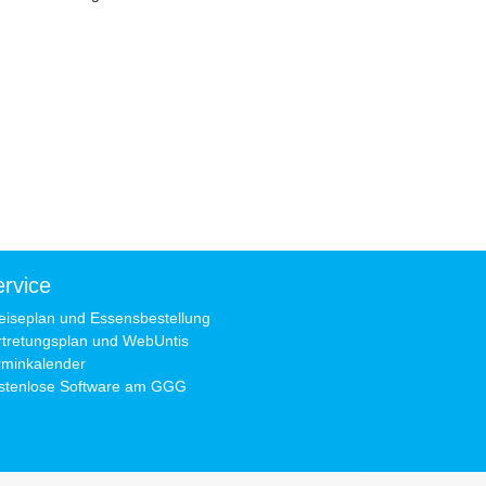
ßt
rvice
eiseplan und Essensbestellung
rtretungsplan und WebUntis
rminkalender
stenlose Software am GGG