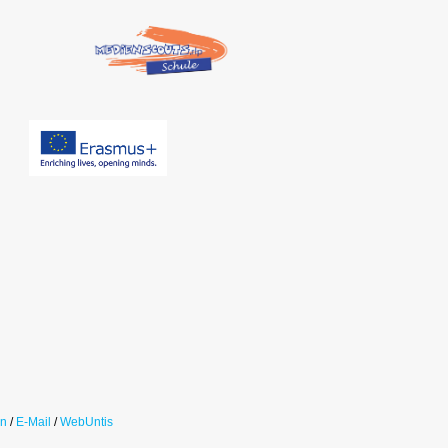
in
/
E-Mail
/
WebUntis