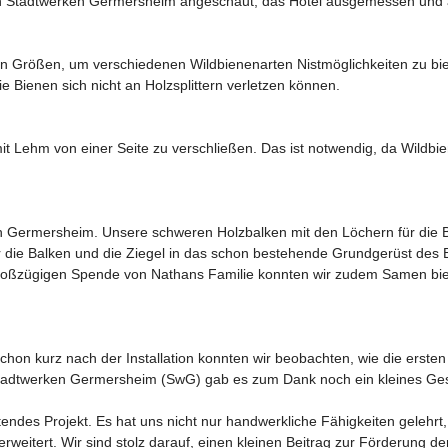
den Stadtwerken Germersheim angeschaut, das Hotel ausgemessen und al
n Größen, um verschiedenen Wildbienenarten Nistmöglichkeiten zu bie
ie Bienen sich nicht an Holzsplittern verletzen können.
e mit Lehm von einer Seite zu verschließen. Das ist notwendig, da Wildbi
 in Germersheim. Unsere schweren Holzbalken mit den Löchern für die 
wir die Balken und die Ziegel in das schon bestehende Grundgerüst des 
r großzügigen Spende von Nathans Familie konnten wir zudem Samen bi
Schon kurz nach der Installation konnten wir beobachten, wie die erste
Stadtwerken Germersheim (SwG) gab es zum Dank noch ein kleines Ges
tendes Projekt. Es hat uns nicht nur handwerkliche Fähigkeiten gelehrt
itert. Wir sind stolz darauf, einen kleinen Beitrag zur Förderung der 