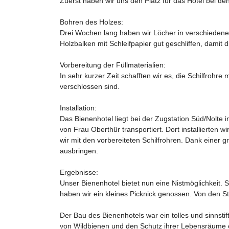
Zuerst haben wir uns den Platz für das Hotel bei 
Bohren des Holzes:
Drei Wochen lang haben wir Löcher in verschiedene
Holzbalken mit Schleifpapier gut geschliffen, damit d
Vorbereitung der Füllmaterialien:
In sehr kurzer Zeit schafften wir es, die Schilfrohr
verschlossen sind.
Installation:
Das Bienenhotel liegt bei der Zugstation Süd/Nolte
von Frau Oberthür transportiert. Dort installierten 
wir mit den vorbereiteten Schilfrohren. Dank eine
ausbringen.
Ergebnisse:
Unser Bienenhotel bietet nun eine Nistmöglichkeit. 
haben wir ein kleines Picknick genossen. Von den 
Der Bau des Bienenhotels war ein tolles und sinnstif
von Wildbienen und den Schutz ihrer Lebensräume erwe